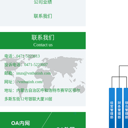
公司业绩
联系我们
联系我们
Contact us
电话：0471-5223613
投诉电话：0471-5223607
邮箱：imzs@vnthutinh.com
网址：//vnthutinh.com/
地址：内蒙古自治区呼和浩特市赛罕区鄂尔
多斯东街12号银联大厦10层