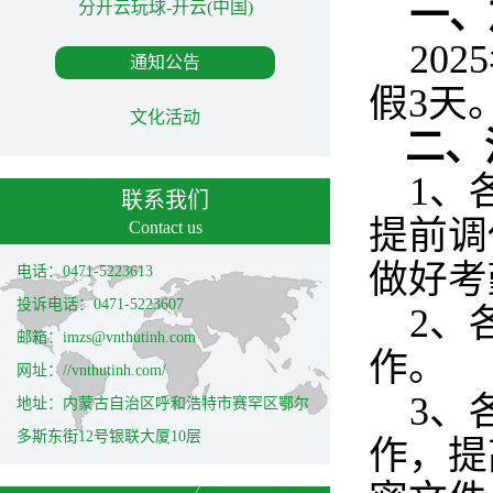
一、
分开云玩球-开云(中国)
20
通知公告
假3天
文化活动
二、
1、
联系我们
提前调
Contact us
做好考
电话：0471-5223613
投诉电话：0471-5223607
2、
邮箱：imzs@vnthutinh.com
作。
网址：//vnthutinh.com/
3、
地址：内蒙古自治区呼和浩特市赛罕区鄂尔
多斯东街12号银联大厦10层
作，提