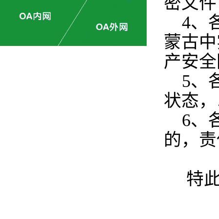
密文件
4、
蒙古中
产安全
5、
状态，
6、
的，责
特