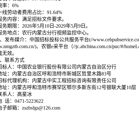
税率：6%
一线劳动者费用占比：91.64%
服务内容：满足招标文件要求。
服务期限：2026年5月10日-2029年5月9日。
服务地点：农行内蒙古分行视频监控中心。
2、发布媒介：中国招标投标公共服务平台(//www.cebpubservic
ww.nmgztb.com.cn/)、农银e采平台（//jc.abchina.com.cn/puc/
载无效。
3、联系方式
招标人：中国农业银行股份有限公司内蒙古自治区分行
地址：内蒙古自治区呼和浩特市新城区哲里木路83号
招标代理机构：内蒙古中实工程招标咨询有限责任公司
地址：内蒙古呼和浩特市赛罕区鄂尔多斯东街12号银联大厦10层
联系人：高星冰
电 话：0471-5223622
电子邮箱：zszbsfgs@126.com