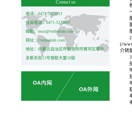
Contact us
电话：0471-5223613
投诉电话：0471-5223607
邮箱：imzs@vnthutinh.com
网址：//vnthutinh.com/
(//w
地址：内蒙古自治区呼和浩特市赛罕区鄂尔
介转
多斯东街12号银联大厦10层