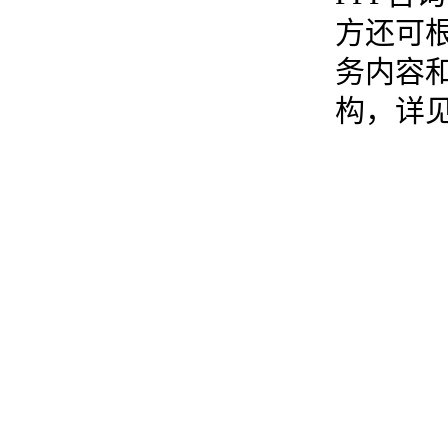
方还可
务内容
构，详