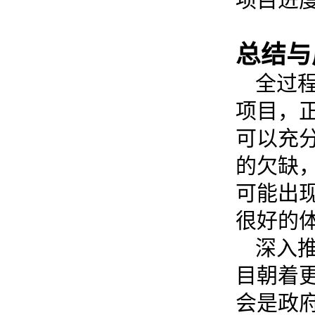
总结与
全过
项目，
可以充
的欠缺
可能出
很好的
深入
目朝着
会是政