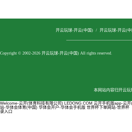
开云玩球-开云(中国)
/
开云玩球-开云(
Copyright © 2002-2026 开云玩球-开云(中国) All rights reserved.
本网站内容归开云玩
Welcome-云开(体育科技有限公司)
LEDONG.COM
云开手机版app-云开
站-华体会体育(中国)
华体会开户-华体会手机版
世界杯下单网站-世界杯
录入口