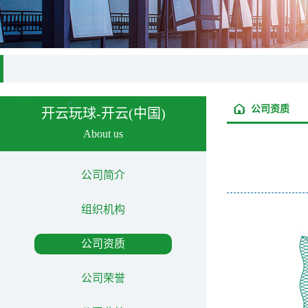
公司资质
开云玩球-开云(中国)
About us
公司简介
组织机构
公司资质
公司荣誉