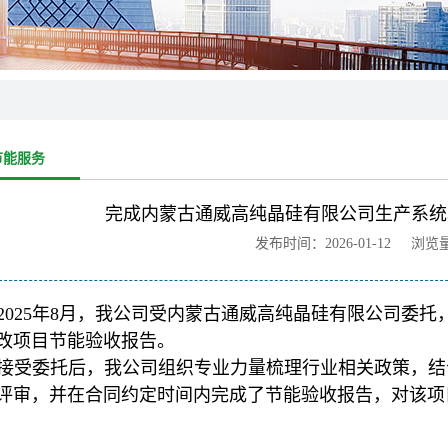
节能服务
完成内蒙古通威高纯晶硅有限公司生产系统
发布时间：2026-01-12 浏览
2025年8月，我公司受内蒙古通威高纯晶硅有限公司委
改项目节能验收报告。
接受委托后，我公司组织专业力量梳理行业相关政策，结
评审，并在合同约定时间内完成了节能验收报告，对该项