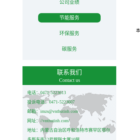
公司业绩
节能服务
环保服务
碳服务
联系我们
Contact us
电话：0471-5223613
投诉电话：0471-5223607
邮箱：imzs@vnthutinh.com
网址：//vnthutinh.com/
地址：内蒙古自治区呼和浩特市赛罕区鄂尔
多斯东街12号银联大厦10层