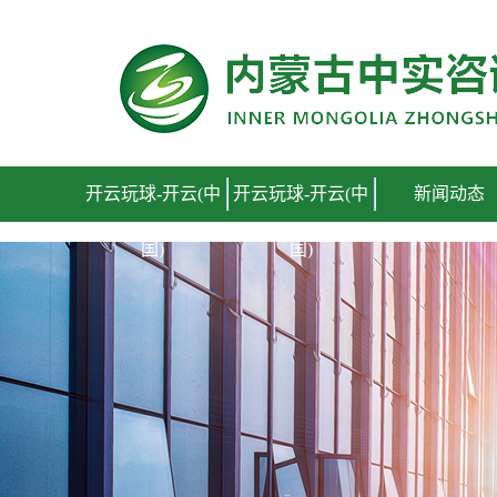
开云玩球-开云(中国)
开云玩球-开云(中
开云玩球-开云(中
新闻动态
国)
国)