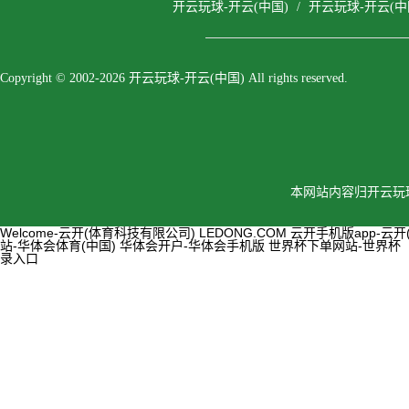
开云玩球-开云(中国)
/
开云玩球-开云(
Copyright © 2002-2026 开云玩球-开云(中国) All rights reserved.
本网站内容归开云玩
Welcome-云开(体育科技有限公司)
LEDONG.COM
云开手机版app-云开
站-华体会体育(中国)
华体会开户-华体会手机版
世界杯下单网站-世界杯
录入口